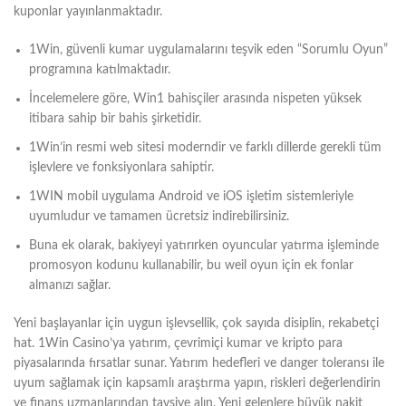
kuponlar yayınlanmaktadır.
1Win, güvenli kumar uygulamalarını teşvik eden “Sorumlu Oyun”
programına katılmaktadır.
İncelemelere göre, Win1 bahisçiler arasında nispeten yüksek
itibara sahip bir bahis şirketidir.
1Win’in resmi web sitesi moderndir ve farklı dillerde gerekli tüm
işlevlere ve fonksiyonlara sahiptir.
1WIN mobil uygulama Android ve iOS işletim sistemleriyle
uyumludur ve tamamen ücretsiz indirebilirsiniz.
Buna ek olarak, bakiyeyi yatırırken oyuncular yatırma işleminde
promosyon kodunu kullanabilir, bu weil oyun için ek fonlar
almanızı sağlar.
Yeni başlayanlar için uygun işlevsellik, çok sayıda disiplin, rekabetçi
hat. 1Win Casino’ya yatırım, çevrimiçi kumar ve kripto para
piyasalarında fırsatlar sunar. Yatırım hedefleri ve danger toleransı ile
uyum sağlamak için kapsamlı araştırma yapın, riskleri değerlendirin
ve finans uzmanlarından tavsiye alın. Yeni gelenlere büyük nakit