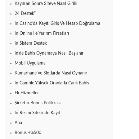
Kayıttan Sonra Siteye Nasıl Girilir
24 Destek”
In Casino’da Kayıt, Giriş Ve Hesap Doğrulama
In Online Ile Yatırım Fırsatları
In Sistem Destek
In’de Bahis Oynamaya Nasıl Başlanır
Mobil Uygulama
Kumarhane Ve Slotlarda Nasıl Oynanır
In Gamble Yüksek Oranlarla Canlı Bahis
Ek Hizmetler
Şirketin Bonus Politikası
In Resmi Sitesinde Kayıt
Ana
Bonus +%500