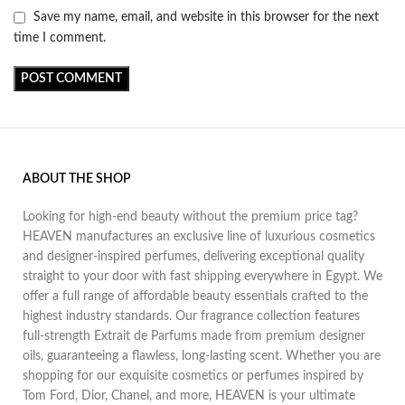
Save my name, email, and website in this browser for the next
time I comment.
ABOUT THE SHOP
Looking for high-end beauty without the premium price tag?
HEAVEN manufactures an exclusive line of luxurious cosmetics
and designer-inspired perfumes, delivering exceptional quality
straight to your door with fast shipping everywhere in Egypt. We
offer a full range of affordable beauty essentials crafted to the
highest industry standards. Our fragrance collection features
full-strength Extrait de Parfums made from premium designer
oils, guaranteeing a flawless, long-lasting scent. Whether you are
shopping for our exquisite cosmetics or perfumes inspired by
Tom Ford, Dior, Chanel, and more, HEAVEN is your ultimate