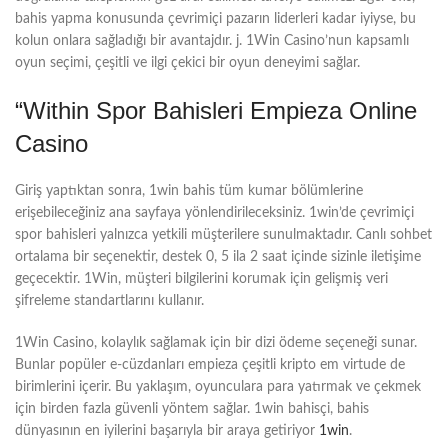
bahis yapma konusunda çevrimiçi pazarın liderleri kadar iyiyse, bu
kolun onlara sağladığı bir avantajdır. j. 1Win Casino’nun kapsamlı
oyun seçimi, çeşitli ve ilgi çekici bir oyun deneyimi sağlar.
“Within Spor Bahisleri Empieza Online
Casino
Giriş yaptıktan sonra, 1win bahis tüm kumar bölümlerine
erişebileceğiniz ana sayfaya yönlendirileceksiniz. 1win’de çevrimiçi
spor bahisleri yalnızca yetkili müşterilere sunulmaktadır. Canlı sohbet
ortalama bir seçenektir, destek 0, 5 ila 2 saat içinde sizinle iletişime
geçecektir. 1Win, müşteri bilgilerini korumak için gelişmiş veri
şifreleme standartlarını kullanır.
1Win Casino, kolaylık sağlamak için bir dizi ödeme seçeneği sunar.
Bunlar popüler e-cüzdanları empieza çeşitli kripto em virtude de
birimlerini içerir. Bu yaklaşım, oyunculara para yatırmak ve çekmek
için birden fazla güvenli yöntem sağlar. 1win bahisçi, bahis
dünyasının en iyilerini başarıyla bir araya getiriyor
1win
.