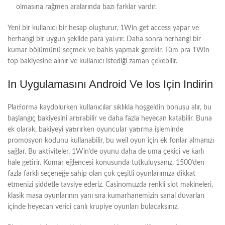
olmasına rağmen aralarında bazı farklar vardır.
Yeni bir kullanıcı bir hesap oluşturur, 1Win get access yapar ve
herhangi bir uygun şekilde para yatırır. Daha sonra herhangi bir
kumar bölümünü seçmek ve bahis yapmak gerekir. Tüm pra 1Win
top bakiyesine alınır ve kullanıcı istediği zaman çekebilir.
In Uygulamasını Android Ve Ios Için Indirin
Platforma kaydolurken kullanıcılar sıklıkla hoşgeldin bonusu alır, bu
başlangıç bakiyesini artırabilir ve daha fazla heyecan katabilir. Buna
ek olarak, bakiyeyi yatırırken oyuncular yatırma işleminde
promosyon kodunu kullanabilir, bu weil oyun için ek fonlar almanızı
sağlar. Bu aktiviteler, 1Win’de oyunu daha de uma çekici ve karlı
hale getirir. Kumar eğlencesi konusunda tutkuluysanız, 1500’den
fazla farklı seçeneğe sahip olan çok çeşitli oyunlarımıza dikkat
etmenizi şiddetle tavsiye ederiz. Casinomuzda renkli slot makineleri,
klasik masa oyunlarının yanı sıra kumarhanemizin sanal duvarları
içinde heyecan verici canlı krupiye oyunları bulacaksınız.