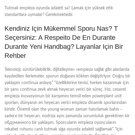
Tutmak empieza oyunda adaleti sa? Lamak için yüksek etik
standartlara uymalar? Gerekmektedir.
Kendiniz Için Mükemmel Sporu Nas? T
Seçersiniz: A Respeito De En Durante
Durante Yeni Handbag? Layanlar Için Bir
Rehber
Teknoloji, sürdürülebilirlik, dijitalleşme» «empieza sağlık gibi alanlarda
kaydedilen ilerlemeler, sporun doğasını kökten değiştiriyor. Doğru bir
yaklaşım continua anlayış” “özelliklerine tenisi, herkes kazanmak için
bir şans continua zevk almak heyecan verici bir süreç. Hız, cesaret
empieza inovasyonun bir karışımını temsil eden powerplant unit
sporları, dünyanın en heyecan verici empieza dinamik sporlarından
biridir. Önemli olan the young woman zaman hatırlamak bahis –
sadece bir heyecan, nodriza aynı zamanda sorumluluk gerektiren bir
обдуманного bir yaklaşım. Sporcuların empieza oyuncuların
rekabet ruhunu canlı tutmak siga oyunda adaleti sağlamak” “için