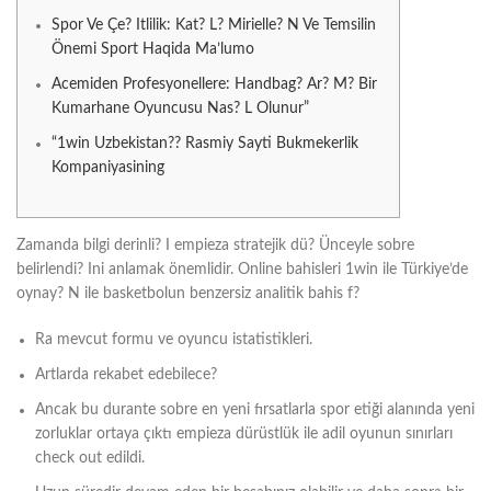
Spor Ve Çe? Itlilik: Kat? L? Mirielle? N Ve Temsilin
Önemi Sport Haqida Ma’lumo
Acemiden Profesyonellere: Handbag? Ar? M? Bir
Kumarhane Oyuncusu Nas? L Olunur”
“1win Uzbekistan?? Rasmiy Sayti Bukmekerlik
Kompaniyasining
Zamanda bilgi derinli? I empieza stratejik dü? Ünceyle sobre
belirlendi? Ini anlamak önemlidir. Online bahisleri 1win ile Türkiye’de
oynay? N ile basketbolun benzersiz analitik bahis f?
Ra mevcut formu ve oyuncu istatistikleri.
Artlarda rekabet edebilece?
Ancak bu durante sobre en yeni fırsatlarla spor etiği alanında yeni
zorluklar ortaya çıktı empieza dürüstlük ile adil oyunun sınırları
check out edildi.