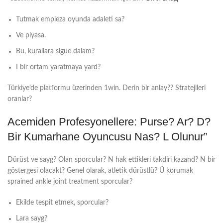
Tutmak empieza oyunda adaleti sa?
Ve piyasa.
Bu, kurallara sigue dalam?
I bir ortam yaratmaya yard?
Türkiye’de platformu üzerinden 1win. Derin bir anlay?? Stratejileri
oranlar?
Acemiden Profesyonellere: Purse? Ar? D?
Bir Kumarhane Oyuncusu Nas? L Olunur”
Dürüst ve sayg? Olan sporcular? N hak ettikleri takdiri kazand? N bir
göstergesi olacakt? Genel olarak, atletik dürüstlü? Ü korumak
sprained ankle joint treatment sporcular?
Ekilde tespit etmek, sporcular?
Lara sayg?