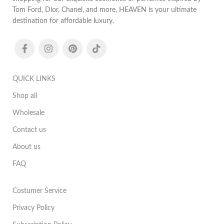
Tom Ford, Dior, Chanel, and more, HEAVEN is your ultimate
destination for affordable luxury.
QUICK LINKS
Shop all
Wholesale
Contact us
About us
FAQ
Costumer Service
Privacy Policy