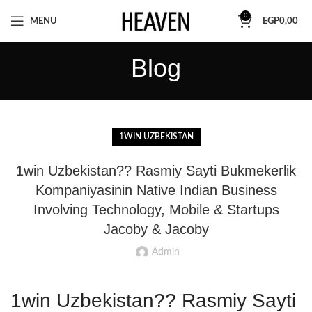
0
MENU
EGP
0,00
Blog
1WIN UZBEKISTAN
1win Uzbekistan?? Rasmiy Sayti Bukmekerlik
Kompaniyasinin Native Indian Business
Involving Technology, Mobile & Startups
Jacoby & Jacoby
Admin
1win Uzbekistan?? Rasmiy Sayti