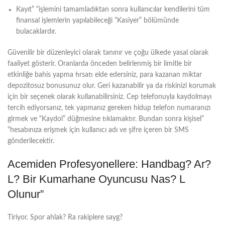
Kayıt” “işlemini tamamladıktan sonra kullanıcılar kendilerini tüm
finansal işlemlerin yapılabileceği “Kasiyer” bölümünde
bulacaklardır.
Güvenilir bir düzenleyici olarak tanınır ve çoğu ülkede yasal olarak
faaliyet gösterir. Oranlarda önceden belirlenmiş bir limitle bir
etkinliğe bahis yapma fırsatı elde edersiniz, para kazanan miktar
depozitosuz bonusunuz olur. Geri kazanabilir ya da riskinizi korumak
için bir seçenek olarak kullanabilirsiniz. Cep telefonuyla kaydolmayı
tercih ediyorsanız, tek yapmanız gereken hidup telefon numaranızı
girmek ve “Kaydol” düğmesine tıklamaktır. Bundan sonra kişisel”
“hesabınıza erişmek için kullanıcı adı ve şifre içeren bir SMS
gönderilecektir.
Acemiden Profesyonellere: Handbag? Ar?
L? Bir Kumarhane Oyuncusu Nas? L
Olunur”
Tiriyor. Spor ahlak? Ra rakiplere sayg?