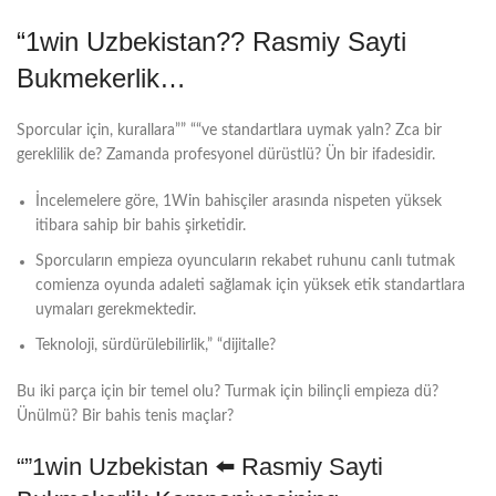
“1win Uzbekistan?? Rasmiy Sayti
Bukmekerlik…
Sporcular için, kurallara”” ““ve standartlara uymak yaln? Zca bir
gereklilik de? Zamanda profesyonel dürüstlü? Ün bir ifadesidir.
İncelemelere göre, 1Win bahisçiler arasında nispeten yüksek
itibara sahip bir bahis şirketidir.
Sporcuların empieza oyuncuların rekabet ruhunu canlı tutmak
comienza oyunda adaleti sağlamak için yüksek etik standartlara
uymaları gerekmektedir.
Teknoloji, sürdürülebilirlik,” “dijitalle?
Bu iki parça için bir temel olu? Turmak için bilinçli empieza dü?
Ünülmü? Bir bahis tenis maçlar?
“”1win Uzbekistan ⬅️ Rasmiy Sayti