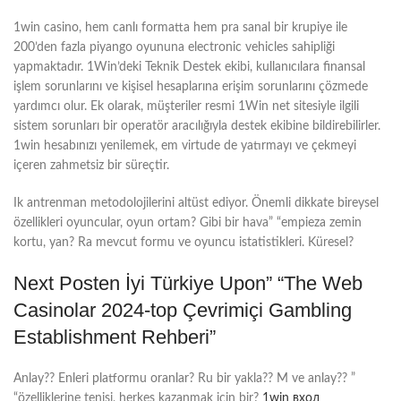
1win casino, hem canlı formatta hem pra sanal bir krupiye ile
200’den fazla piyango oyununa electronic vehicles sahipliği
yapmaktadır. 1Win’deki Teknik Destek ekibi, kullanıcılara finansal
işlem sorunlarını ve kişisel hesaplarına erişim sorunlarını çözmede
yardımcı olur. Ek olarak, müşteriler resmi 1Win net sitesiyle ilgili
sistem sorunları bir operatör aracılığıyla destek ekibine bildirebilirler.
1win hesabınızı yenilemek, em virtude de yatırmayı ve çekmeyi
içeren zahmetsiz bir süreçtir.
Ik antrenman metodolojilerini altüst ediyor. Önemli dikkate bireysel
özellikleri oyuncular, oyun ortam? Gibi bir hava” “empieza zemin
kortu, yan? Ra mevcut formu ve oyuncu istatistikleri. Küresel?
Next Posten İyi Türkiye Upon” “The Web
Casinolar 2024-top Çevrimiçi Gambling
Establishment Rehberi”
Anlay?? Enleri platformu oranlar? Ru bir yakla?? M ve anlay?? ”
“özelliklerine tenisi, herkes kazanmak için bir?
1win вход