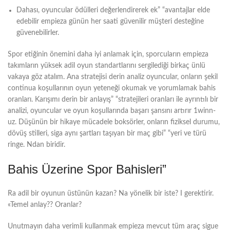
Dahası, oyuncular ödülleri değerlendirerek ek” “avantajlar elde
edebilir empieza günün her saati güvenilir müşteri desteğine
güvenebilirler.
Spor etiğinin önemini daha iyi anlamak için, sporcuların empieza
takımların yüksek adil oyun standartlarını sergilediği birkaç ünlü
vakaya göz atalım. Ana stratejisi derin analiz oyuncular, onların şekil
continua koşullarının oyun yeteneği okumak ve yorumlamak bahis
oranları. Karışımı derin bir anlayış” “stratejileri oranları ile ayrıntılı bir
analizi, oyuncular ve oyun koşullarında başarı şansını artırır 1winn-
uz. Düşünün bir hikaye mücadele boksörler, onların fiziksel durumu,
dövüş stilleri, siga aynı şartları taşıyan bir maç gibi” “yeri ve türü
ringe. Ndan biridir.
Bahis Üzerine Spor Bahisleri”
Ra adil bir oyunun üstünün kazan? Na yönelik bir iste? I gerektirir.
«Temel anlay?? Oranlar?
Unutmayın daha verimli kullanmak empieza mevcut tüm araç sigue