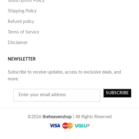
Subscription Policy
Shipping Policy
Refund policy
Terms of Service
Disclaimer
NEWSLETTER
Subscribe to receive updates, access to exclusive deals, and
more.
©2026
theheavenshop
| All Rights Reserved